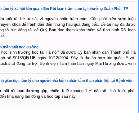
ố tâm lý xã hội liên quan đến Rối loạn trầm cảm tại phường Xuân Phú - TP
a tuổi rất trẻ tự sát vì nguyên nhân trầm cảm. Cần phát hiện sớm triệu
huyên khoa để tránh dẫn đến những hậu quả đáng tiếc. Đề tài này đã được
ng tôi xin đăng tải để Quý Bạn đọc tham khảo thêm về tình hình Rối loạn
uế
âm thần tuổi học đường
học sinh trường học tại Hà nội" đã được Uỷ ban nhân dân Thành phố Hà
định số 9016/QĐ-UB ngày 10/12/2004. Đây là dự án hợp tác quốc tế với
ustralia) đồng tài trợ, Bệnh viện Tâm thần ban ngày Mai Hương được vinh
.
nh giáo dục tâm lý cho người nhà bệnh nhân tâm thần phân liệt tại Bệnh viện
à một rối loạn thường gặp, chiếm tỉ lệ khoảng 1 % dân số. Tuổi khởi phát
đến khả năng lao động và học tập sau này.