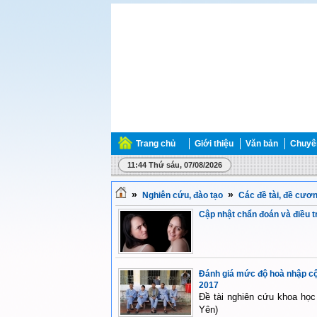
Trang chủ
Giới thiệu
Văn bản
Chuyên
11:44 Thứ sáu, 07/08/2026
»
»
Nghiên cứu, đào tạo
Các đề tài, đề cươ
Cập nhật chẩn đoán và điều t
Đánh giá mức độ hoà nhập cộ
2017
Đề tài nghiên cứu khoa họ
Yên)