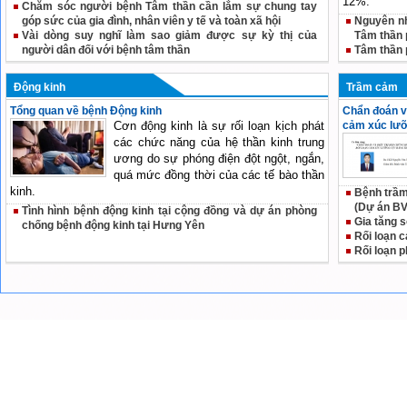
12%.
Chăm sóc người bệnh Tâm thần cần lắm sự chung tay
góp sức của gia đình, nhân viên y tế và toàn xã hội
Nguyên n
Vài dòng suy nghĩ làm sao giảm được sự kỳ thị của
Tâm thần p
người dân đối với bệnh tâm thần
Tâm thần p
Động kinh
Trầm cảm
Tổng quan về bệnh Động kinh
Chẩn đoán và
Cơn động kinh là sự rối loạn kịch phát
cảm xúc lưỡ
các chức năng của hệ thần kinh trung
ương do sự phóng điện đột ngột, ngắn,
quá mức đồng thời của các tế bào thần
kinh.
Bệnh trầm
(Dự án BV
Tình hình bệnh động kinh tại cộng đồng và dự án phòng
Gia tăng 
chống bệnh động kinh tại Hưng Yên
Rối loạn 
Rối loạn p