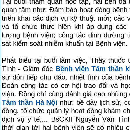
Tại buổi thăm quan học tập, hai bên đã
quan tâm như: Đảm bảo hoạt động bệnh vi
triển khai các dịch vụ kỹ thuật mới; các
và tổ chức thực hiện khi áp dụng các 
lượng bệnh viện; công tác dinh dưỡng t
sát kiểm soát nhiễm khuẩn tại Bệnh viện.
Phát biểu tại buổi làm việc, Thầy thuố
Tình - Giám đốc
Bệnh viện Tâm thần 
sự đón tiếp chu đáo, nhiệt tình của bệ
Đoàn công tác có cơ hội trao đổi và họ
viện. Đồng chí cũng đánh giá cao nhữn
Tâm thần Hà Nội
như: bề dày lịch sử, c
động, tổ chức quản lý hoạt động khám ch
dịch vụ y tế,... BsCKII Nguyễn Văn Tì
thời gian tới hai bệnh viện sẽ có nhiều 