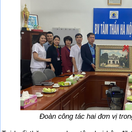
Đ
oàn công tác hai đơn vị
tron