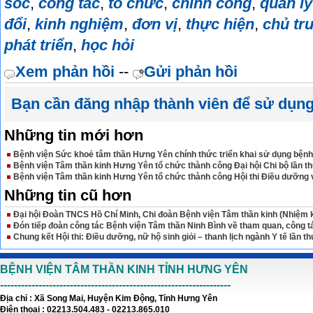
sóc
,
công tác
,
tổ chức
,
chính công
,
quản lý
đổi
,
kinh nghiệm
,
đơn vị
,
thực hiện
,
chủ tr
phát triển
,
học hỏi
Xem phản hồi
--
Gửi phản hồi
Bạn cần đăng nhập thành viên để sử dụn
Những tin mới hơn
Bệnh viện Sức khoẻ tâm thần Hưng Yên chính thức triển khai sử dụng bệnh
Bệnh viện Tâm thần kinh Hưng Yên tổ chức thành công Đại hội Chi bộ lần th
Bệnh viện Tâm thần kinh Hưng Yên tổ chức thành công Hội thi Điều dưỡng vi
Những tin cũ hơn
Đại hội Đoàn TNCS Hồ Chí Minh, Chi đoàn Bệnh viện Tâm thần kinh (Nhiệm k
Đón tiếp đoàn công tác Bệnh viện Tâm thần Ninh Bình về tham quan, công tá
Chung kết Hội thi: Điều dưỡng, nữ hộ sinh giỏi – thanh lịch ngành Y tế lần th
BỆNH VIỆN TÂM THẦN KINH TỈNH HƯNG YÊN
------------------------------------------------------------------
Địa chỉ : Xã Song Mai, Huyện Kim Động, Tỉnh Hưng Yên
Điện thoại : 02213.504.483 - 02213.865.010