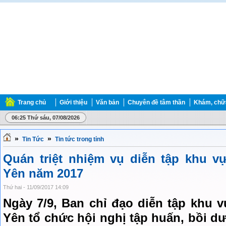
Trang chủ
Giới thiệu
Văn bản
Chuyên đề tâm thần
Khám, chữ
06:25 Thứ sáu, 07/08/2026
»
»
Tin Tức
Tin tức trong tỉnh
Quán triệt nhiệm vụ diễn tập khu v
Yên năm 2017
Thứ hai - 11/09/2017 14:09
Ngày 7/9, Ban chỉ đạo diễn tập khu 
Yên tổ chức hội nghị tập huấn, bồi dư