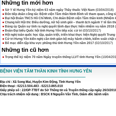
Những tin mới hơn
Sở Y tế Hưng Yên kỷ niệm 63 năm ngày Thầy thuốc Việt Nam
(03/04/2018)
Đón tiếp đoàn công tác Bệnh viện Tâm thần Ninh Bình về tham quan, công tá
Đại hội Đoàn TNCS Hồ Chí Minh, Chi đoàn Bệnh viện Tâm thần kinh (Nhiệm k
Chung kết Hội thi: Điều dưỡng, nữ hộ sinh giỏi – thanh lịch ngành Y tế lần th
Đảng ủy Quân sự tỉnh ra nghị quyết lãnh đạo thực hiện nhiệm vụ năm 2018
Đoàn Đại biểu Quốc hội tỉnh Hưng Yên tiếp xúc cử tri
(03/10/2017)
Hội nghị toàn quốc học tập, quán triệt, triển khai thực hiện Nghị quyết Trung
Cử tri Hưng Yên kiến nghị cần tinh giản bộ máy hành chính, kiểm soát chặt
Bế mạc diễn tập khu vực phòng thủ tỉnh Hưng Yên năm 2017
(02/10/2017)
Những tin cũ hơn
Trọng thể kỷ niệm 70 năm Ngày truyền thống LLVT tỉnh Hưng Yên
(10/04/20
BỆNH VIỆN TÂM THẦN KINH TỈNH HƯNG YÊN
------------------------------------------------------------------
Địa chỉ : Xã Song Mai, Huyện Kim Động, Tỉnh Hưng Yên
Điện thoại : 02213.504.483 - 02213.865.010
Giấy phép số : 22/GP-TTĐT do Sở Thông tin và Truyền thông cấp ngày 26/3/201
Chịu trách nhiệm nội dung : BSCK II Nguyễn Văn Tình, Giám đốc bệnh viện