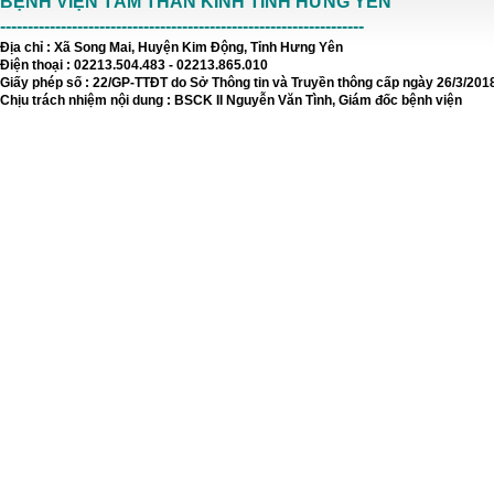
BỆNH VIỆN TÂM THẦN KINH TỈNH HƯNG YÊN
------------------------------------------------------------------
Địa chỉ : Xã Song Mai, Huyện Kim Động, Tỉnh Hưng Yên
Điện thoại : 02213.504.483 - 02213.865.010
Giấy phép số : 22/GP-TTĐT do Sở Thông tin và Truyền thông cấp ngày 26/3/201
Chịu trách nhiệm nội dung : BSCK II Nguyễn Văn Tình, Giám đốc bệnh viện