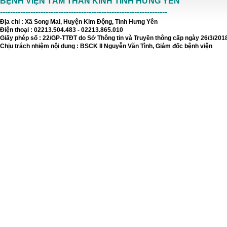
BỆNH VIỆN TÂM THẦN KINH TỈNH HƯNG YÊN
------------------------------------------------------------------
Địa chỉ : Xã Song Mai, Huyện Kim Động, Tỉnh Hưng Yên
Điện thoại : 02213.504.483 - 02213.865.010
Giấy phép số : 22/GP-TTĐT do Sở Thông tin và Truyền thông cấp ngày 26/3/201
Chịu trách nhiệm nội dung : BSCK II Nguyễn Văn Tình, Giám đốc bệnh viện